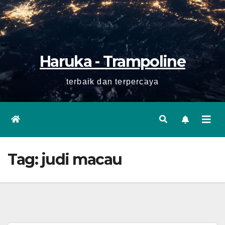
Haruka - Trampoline
terbaik dan terpercaya
Tag:
judi macau