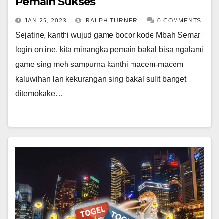
Pemain Sukses
JAN 25, 2023
RALPH TURNER
0 COMMENTS
Sejatine, kanthi wujud game bocor kode Mbah Semar
login online, kita minangka pemain bakal bisa ngalami
game sing meh sampurna kanthi macem-macem
kaluwihan lan kekurangan sing bakal sulit banget
ditemokake…