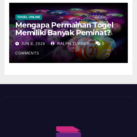
TOGEL ONLINE
Mengapa Permainan Togel
Memiliki Banyak Peminat?
JUN 8, 2026
RALPH TURNER
0
COMMENTS