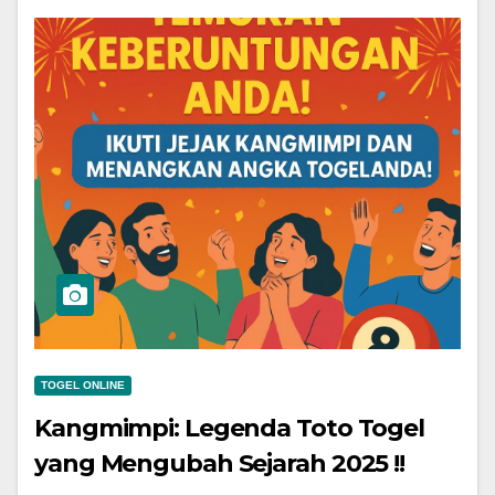
TOGEL ONLINE
Kangmimpi: Legenda Toto Togel
yang Mengubah Sejarah 2025 !!