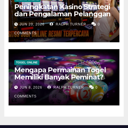
Peningkatan Kasino Strategi
dan Pengalaman Pelanggan
JUN 20, 2026
RALPH TURNER
0
COMMENTS
TOGEL ONLINE
Mengapa Permainan Togel
Memiliki Banyak Peminat?
JUN 8, 2026
RALPH TURNER
0
COMMENTS