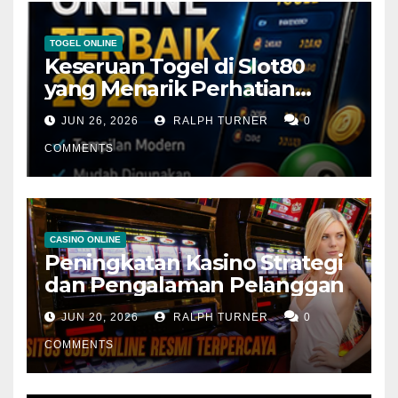
TOGEL ONLINE
Keseruan Togel di Slot80
yang Menarik Perhatian
Banyak Kalangan
JUN 26, 2026
RALPH TURNER
0
COMMENTS
CASINO ONLINE
Peningkatan Kasino Strategi
dan Pengalaman Pelanggan
JUN 20, 2026
RALPH TURNER
0
COMMENTS