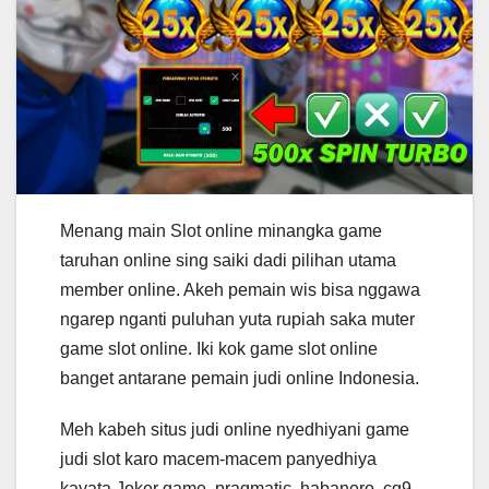
Menang main Slot online minangka game
taruhan online sing saiki dadi pilihan utama
member online. Akeh pemain wis bisa nggawa
ngarep nganti puluhan yuta rupiah saka muter
game slot online. Iki kok game slot online
banget antarane pemain judi online Indonesia.
Meh kabeh situs judi online nyedhiyani game
judi slot karo macem-macem panyedhiya
kayata Joker game, pragmatic, habanero, cq9,