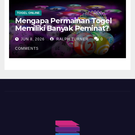
TOGEL ONLINE
Mengapa Permainan Togel
Memiliki Banyak Peminat?
JUN 8, 2026
RALPH TURNER
0
COMMENTS