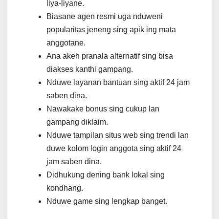
liya-liyane.
Biasane agen resmi uga nduweni
popularitas jeneng sing apik ing mata
anggotane.
Ana akeh pranala alternatif sing bisa
diakses kanthi gampang.
Nduwe layanan bantuan sing aktif 24 jam
saben dina.
Nawakake bonus sing cukup lan
gampang diklaim.
Nduwe tampilan situs web sing trendi lan
duwe kolom login anggota sing aktif 24
jam saben dina.
Didhukung dening bank lokal sing
kondhang.
Nduwe game sing lengkap banget.