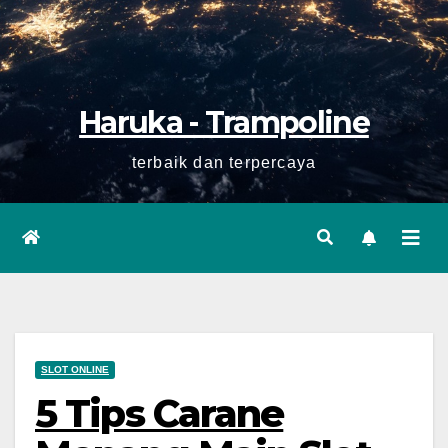
Haruka - Trampoline
terbaik dan terpercaya
SLOT ONLINE
5 Tips Carane