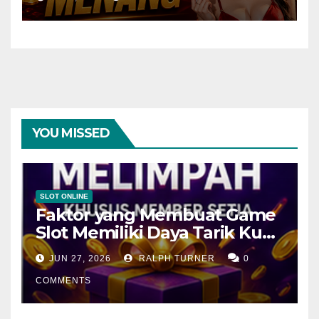
YOU MISSED
SLOT ONLINE
Faktor yang Membuat Game
Slot Memiliki Daya Tarik Kuat
bagi Pengguna: Perspektif
JUN 27, 2026
RALPH TURNER
0
Psikologi dan Perkembangan
Hiburan Digital
COMMENTS