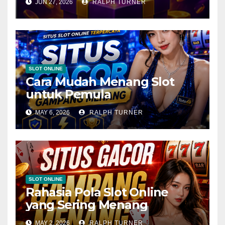
JUN 27, 2026
RALPH TURNER
Psikologi dan
Perkembangan Hiburan
Digital
SLOT ONLINE
Cara Mudah Menang Slot
untuk Pemula
MAY 6, 2026
RALPH TURNER
SLOT ONLINE
Rahasia Pola Slot Online
yang Sering Menang
MAY 2, 2026
RALPH TURNER